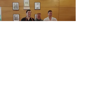
Sidney /Joshua Nahafahik
Sidney en Joshua trainen sinds hun
jeugd bij
Kempo Tahitu
in Moordrecht en
hebben daar hun dan-graad behaald. Vanaf
16 jarige leeftijd trainen ze ook bij hun
vader, sifu van Kemposchool Timor.